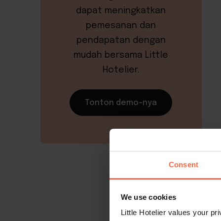
dapat meningkatkan
pemesanan dan
pendapatan dengan
mudah bersama Little
Hotelier.
Tonton demo-nya
Consent
We use cookies
Little Hotelier values your p