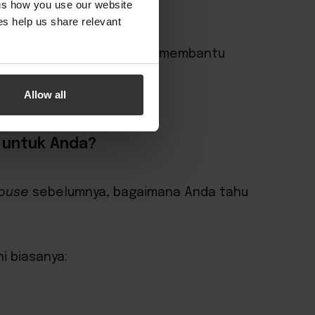
 us how you use our website
h besar?
s help us share relevant
n dan motivasi” Anda akan membantu
 di masa depan.
Allow all
 untuk Anda?
ouse
sebelumnya, bagaimana Anda tahu
i biasanya: