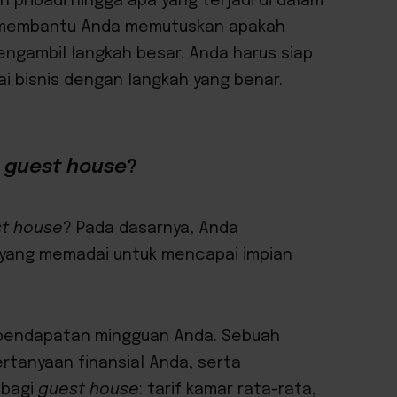
 pribadi hingga apa yang terjadi di dalam
tuk membantu Anda memutuskan apakah
ngambil langkah besar. Anda harus siap
 bisnis dengan langkah yang benar.
n
guest house
?
t house
? Pada dasarnya, Anda
yang memadai untuk mencapai impian
i pendapatan mingguan Anda.
Sebuah
tanyaan finansial Anda, serta
 bagi
guest house
: tarif kamar rata-rata,