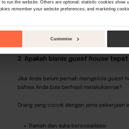
o run the website. Others are optional: statistic cookies show
bagian dari perubahan gaya hidup yang lebi
ookies remember your website preferences; and marketing cookie
Apa pun jawaban Anda, mengetahui “alasa
membuat keputusan yang baik sekarang dan
Customise
2. Apakah bisnis
guest house
tepat
Jika Anda belum pernah mengelola
guest h
bahwa Anda bisa berhasil melakukannya?
Orang yang cocok dengan jenis pekerjaan in
Ramah dan suka bersosialisasi