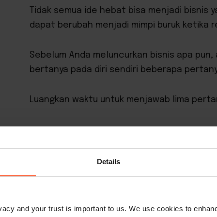
Tidak semua ide hebat bisa menjadi bisnis y
dapat berubah menjadi mimpi buruk ketika re
Sebelum Anda meluncurkan bisnis apa pun,
bertanya pada diri sendiri beberapa pertany
Luangkan waktu untuk menjawab lima pertany
1. Apa alasan Anda?
Details
Mengapa Anda ingin memulai
guest house
?
guest house
setelah menginap di salah sat
rivacy and your trust is important to us. We use cookies to enha
menghasilkan uang? Apakah Anda ingin menjad