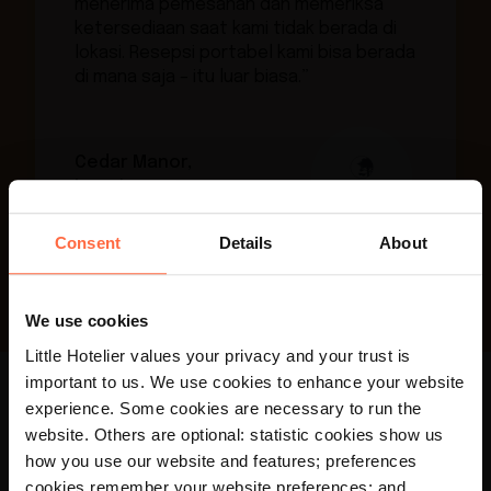
menerima pemesanan dan memeriksa
ketersediaan saat kami tidak berada di
lokasi. Resepsi portabel kami bisa berada
di mana saja – itu luar biasa.”
Cedar Manor,
Inggris
Consent
Details
About
We use cookies
Little Hotelier values your privacy and your trust is
important to us. We use cookies to enhance your website
experience. Some cookies are necessary to run the
×
Terhubung dengan lebih
website. Others are optional: statistic cookies show us
Your language preference is set to English,
how you use our website and features; preferences
dari 450 saluran
would you like to visit the English site?
cookies remember your website preferences; and