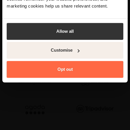
pemesanan kami untuk
marketing cookies help us share relevant content.
Yes
No
menumbuhkan bisnis
Anda
Allow all
Customise
Opt out