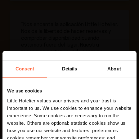
“Nos encanta la aplicación Little Hotelier.
Nos da la libertad de hacer reservas y
comprobar disponibilidad cuando
estamos fuera del lugar. Nuestra
recepción portátil puede estar en
cualquier parte – es brillante.”
Consent
Details
About
Cedar Manor,
Reino Unido
We use cookies
Little Hotelier values your privacy and your trust is
important to us. We use cookies to enhance your website
experience. Some cookies are necessary to run the
×
website. Others are optional: statistic cookies show us
Your language preference is set to English,
how you use our website and features; preferences
would you like to visit the English site?
cookies remember your website preferences; and