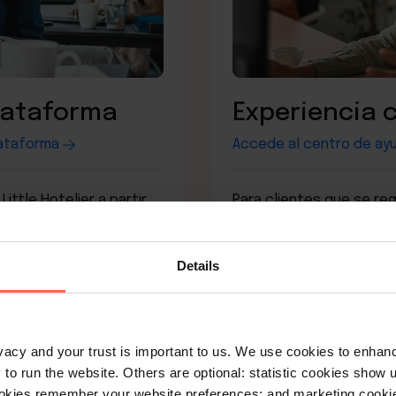
plataforma
Experiencia c
lataforma
Accede al centro de ay
ittle Hotelier a partir
Para clientes que se reg
alizado a la nueva
mayo de 2025.
Details
rivacy and your trust is important to us. We use cookies to enha
o run the website. Others are optional: statistic cookies show
ookies remember your website preferences; and marketing cookie