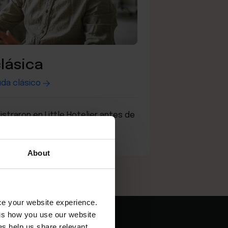
lásica
uda clásico
istraron en Little Hotelier antes de
About
nce your website experience.
 us how you use our website
s help us share relevant