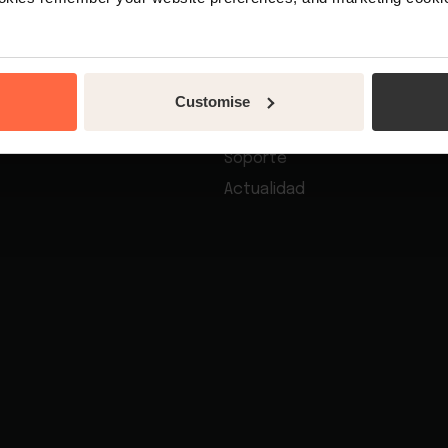
Empresa
otelero
Contacto
Customise
e reservas hoteleras
Acerca de nosotros
Soporte
Actualidad