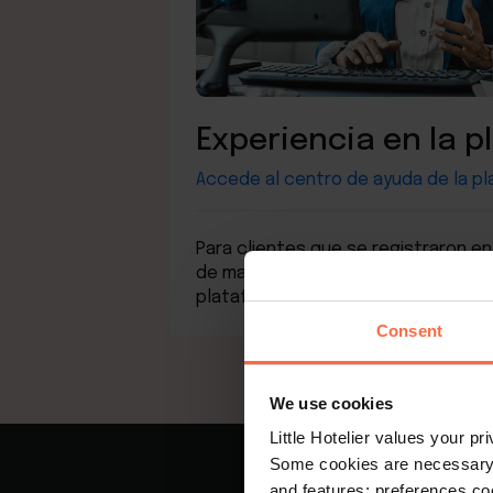
Experiencia en la 
Accede al centro de ayuda de la p
Para clientes que se registraron en L
de mayo de 2025, o que se han actu
plataforma.
Consent
We use cookies
Little Hotelier values your p
Some cookies are necessary t
and features; preferences c