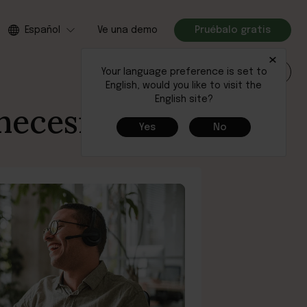
Español
Ve una demo
Pruébalo gratis
×
Your language preference is set to
Iniciar sesión
English, would you like to visit the
English site?
necesites
Yes
No