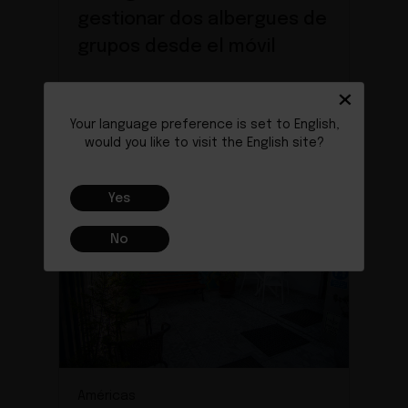
gestionar dos albergues de
grupos desde el móvil
×
Conoce el caso de éxito
Your language preference is set to English,
would you like to visit the English site?
Yes
No
Américas