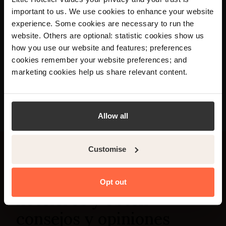
gracias a Little Hotelier
important to us. We use cookies to enhance your website
experience. Some cookies are necessary to run the
×
Ver más
website. Others are optional: statistic cookies show us
Your language preference is set to English,
how you use our website and features; preferences
would you like to visit the English site?
cookies remember your website preferences; and
marketing cookies help us share relevant content.
Yes
No
Allow all
Customise
Únete a más de 20.000
Opt out
hoteleros y obtén
consejos y opiniones