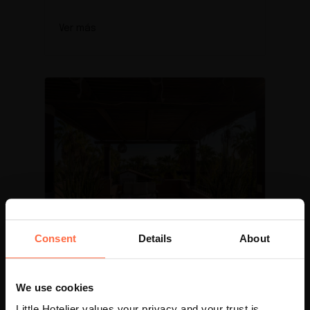
Ver más
Consent
Details
About
Américas, B&B y Casa de Huéspedes
Posada del Cortés:
We use cookies
Procesos más simples
Little Hotelier values your privacy and your trust is