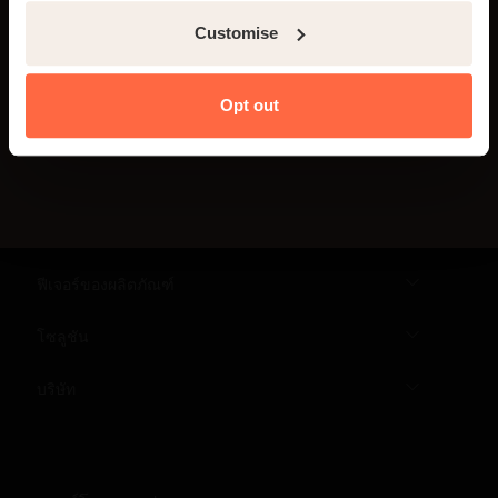
ทุกๆ สัปดาห์
Customise
Opt out
สมัครวันนี้เลย
ฟีเจอร์ของผลิตภัณฑ์
โซลูชัน
บริษัท