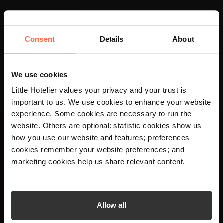
อ่านเพิ่มเติม
Consent
Details
About
We use cookies
Little Hotelier values your privacy and your trust is
important to us. We use cookies to enhance your website
experience. Some cookies are necessary to run the
×
website. Others are optional: statistic cookies show us
Your language preference is set to English,
how you use our website and features; preferences
would you like to visit the English site?
cookies remember your website preferences; and
เข้าร่วมกับเจ้าของโรงแรม
marketing cookies help us share relevant content.
กว่า 20,000 ราย รวมทั้งรับ
Yes
No
เคล็ดลับและข้อมูลเชิงลึก
Allow all
เกี่ยวกับการจัดการโรงแรม