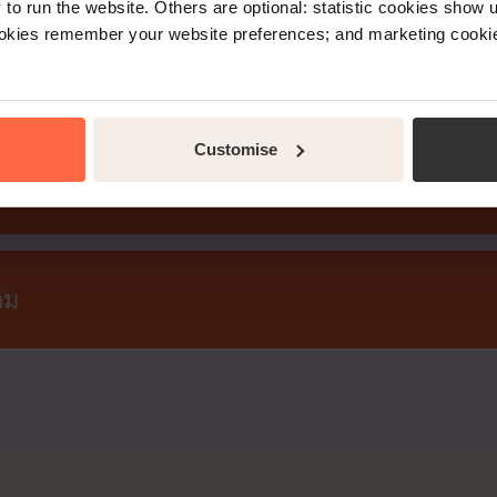
o run the website. Others are optional: statistic cookies show
ookies remember your website preferences; and marketing cookie
ดในอุตสาหกรรม
Customise
อคุณต้องการ
ิม