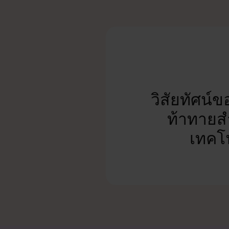
วิสัยทัศน์
ท้าทายส
เทคโน