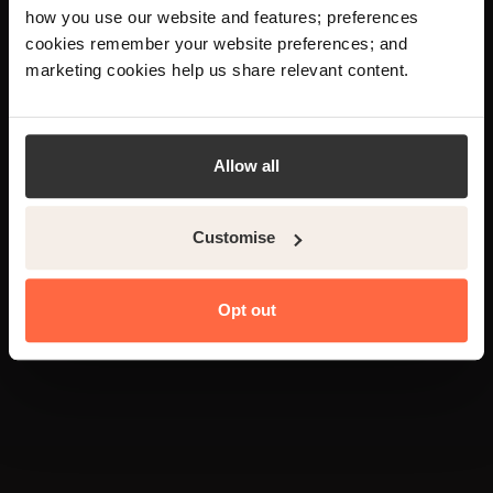
Your language preference is set to English,
how you use our website and features; preferences
veloce del settore
would you like to visit the English site?
cookies remember your website preferences; and
marketing cookies help us share relevant content.
Yes
No
4
Supporto quando ne
hai bisogno
Allow all
Customise
5
Accesso a ulteriori
informazioni
Opt out