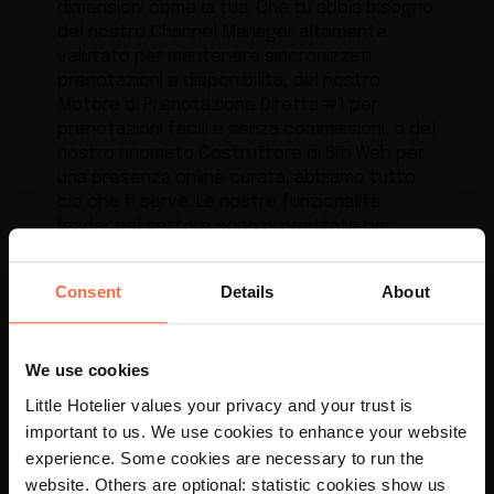
dimensioni come la tua. Che tu abbia bisogno
del nostro Channel Manager altamente
valutato per mantenere sincronizzati
prenotazioni e disponibilità, del nostro
Motore di Prenotazione Diretta #1 per
prenotazioni facili e senza commissioni, o del
nostro rinomato Costruttore di Siti Web per
una presenza online curata, abbiamo tutto
ciò che ti serve. Le nostre funzionalità
leader nel settore sono progettate per
aiutarti a avere successo!
Consent
Details
About
2
Esperienza di cui ti puoi
We use cookies
fidare
Little Hotelier values your privacy and your trust is
important to us. We use cookies to enhance your website
experience. Some cookies are necessary to run the
×
3
website. Others are optional: statistic cookies show us
Impostazione più