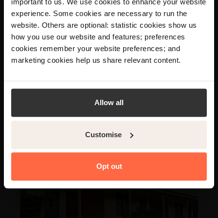
Pensione
important to us. We use cookies to enhance your website
experience. Some cookies are necessary to run the
×
Offri esperienze memorabili agli ospiti,
website. Others are optional: statistic cookies show us
anche quando sei lontano. Il nostro
Your language preference is set to English,
how you use our website and features; preferences
software specializzato ti aiuta a
would you like to visit the English site?
cookies remember your website preferences; and
gestire la tua pensione da qualsiasi
marketing cookies help us share relevant content.
luogo.
Yes
No
Scopri di più
Allow all
Customise
Opt out