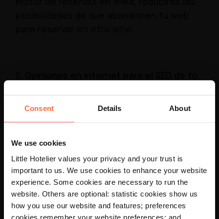
motor de reservas en línea
, reducirás las
posibilidades de que abandonen tu web
para reservar en otro sitio.
5. Opiniones en internet para el SEO de tu
hotel
Consent
Details
About
Obtener valoraciones y opiniones
positivas
es fundamental para tener éxito
We use cookies
como pequeño hotel.
Little Hotelier values your privacy and your trust is
important to us. We use cookies to enhance your website
×
Ten en cuenta estos datos:
experience. Some cookies are necessary to run the
website. Others are optional: statistic cookies show us
Your language preference is set to
how you use our website and features; preferences
English, would you like to visit the
El
49%
de los viajeros no reservará un
English site?
cookies remember your website preferences; and