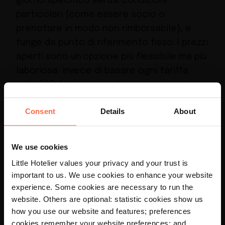
giorno specifico senza condizioni
particolari (come essere socio o
prenotare in modo non rimborsabile), e
funge da punto di riferimento fisso. I prezzi
aperti sono un’opzione più flessibile ma più
laboriosa: invece di basare ogni tariffa
sulla BAR facendola salire o scendere
lungo una scala prestabilita, si imposta il
Consent
Details
About
prezzo per ogni tipologia di camera e
canale di prenotazione in modo
indipendente.
We use cookies
Little Hotelier values your privacy and your trust is
Pricing stagionale
Le tariffe vengono
important to us. We use cookies to enhance your website
×
impostate in base al periodo dell’anno per
experience. Some cookies are necessary to run the
riflettere i picchi e i cali tradizionali.
website. Others are optional: statistic cookies show us
Your language preference is set to
how you use our website and features; preferences
English, would you like to visit the
Sebbene il pricing stagionale possa
English site?
cookies remember your website preferences; and