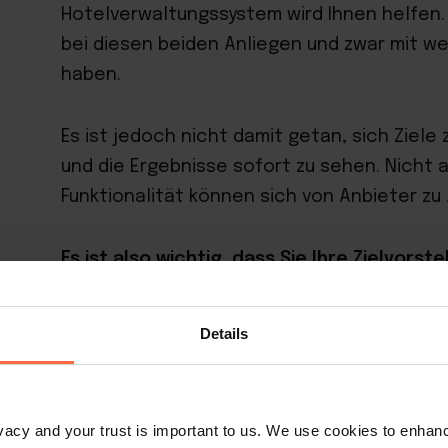
Hotelverwaltungssystem wird Ihnen helfen. 
bei diesen beiden Anliegen und zwar mit wen
haben.
Es ist jedoch nicht damit getan, sich Ziele
und die Ergebnisse sofort zu sehen. Nicht 
Funktionalität können sich von Anbieter zu
Es ist also wichtig, dass Sie Ihre Zielvor
einzelnen Softwareanbieter vergleichen.
L
für kleine Hotels abzudecken und sicherzus
Details
zentralisiertes System für alle täglichen 
Dies sind die Funktionen, die Sie unserer 
rivacy and your trust is important to us. We use cookies to enha
Sie sich für ein Hotelverwaltungssystem e