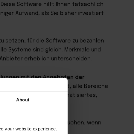
Diese Software hilft Ihnen tatsächlich
iger Aufwand, als Sie bisher investiert
 zu setzen, für die Software zu bezahlen
alle Systeme sind gleich. Merkmale und
 Anbieter erheblich unterscheiden.
stellungen mit den Angeboten der
ittle Hotelier ist bestrebt, alle Bereiche
tellen, dass Sie ein automatisiertes,
About
Geschäftsabläufe haben.
Meinung nach unbedingt brauchen, wenn
nce your website experience.
ntscheiden: