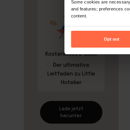
Some cookies are necessary t
and features; preferences c
content.
Opt out
Kostenloses E-Book
Der ultimative
Leitfaden zu Little
Hotelier
Lade jetzt
herunter