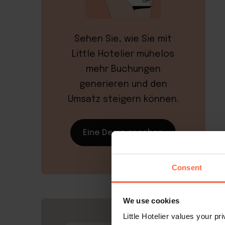
Sehen Sie, wie Sie mit
Little Hotelier mühelos
mehr Buchungen
generieren und den
Umsatz steigern können.
Eine Demo ansehen
Consent
We use cookies
Little Hotelier values your p