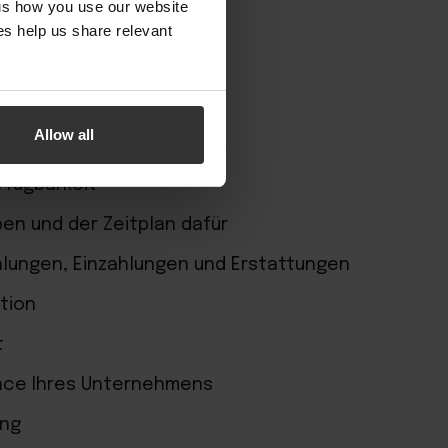
 us how you use our website
s help us share relevant
bige Portale
Allow all
ästen und Gästeprofilen
rfügbarkeit
en und der Zeitplan dafür
hlungen, Einzahlungen und Erstattungen
ation
t
ance Ihres Unternehmens
ung