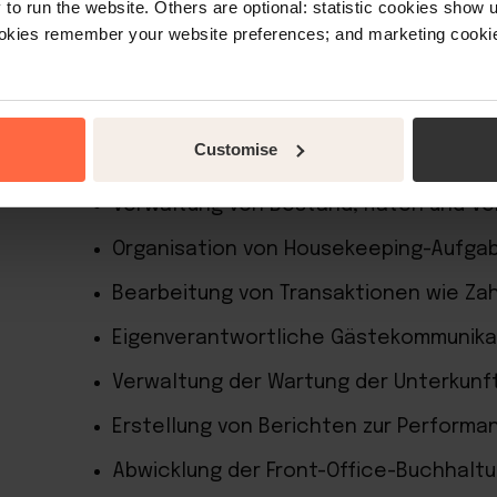
o run the website. Others are optional: statistic cookies show
ookies remember your website preferences; and marketing cookie
Bearbeitung von Buchungen über belie
Ein- und Auschecken von Gästen
Customise
Verwaltung der Buchungsdetails von G
Verwaltung von Bestand, Raten und Ve
Organisation von Housekeeping-Aufgab
Bearbeitung von Transaktionen wie Za
Eigenverantwortliche Gästekommunik
Verwaltung der Wartung der Unterkunf
Erstellung von Berichten zur Perform
Abwicklung der Front-Office-Buchhalt