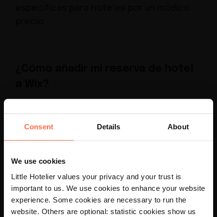
específicas para hoteles
por un módico
precio.
¿Cómo añadir mi reserva de hotel
a Wix?
Para gestionar reservas a través de Wix
Consent
Details
About
necesitas suscribirte al complemento Wix
Hotels. Una vez configurado, podrás hacer
reservas a través de tu sitio web o utilizar
We use cookies
el channel manager para aceptar reservas
Little Hotelier values your privacy and your trust is
de OTAs. Si aceptas una reserva directa
important to us. We use cookies to enhance your website
×
por teléfono, puedes añadirla
experience. Some cookies are necessary to run the
website. Others are optional: statistic cookies show us
manualmente.
Your language preference is set to