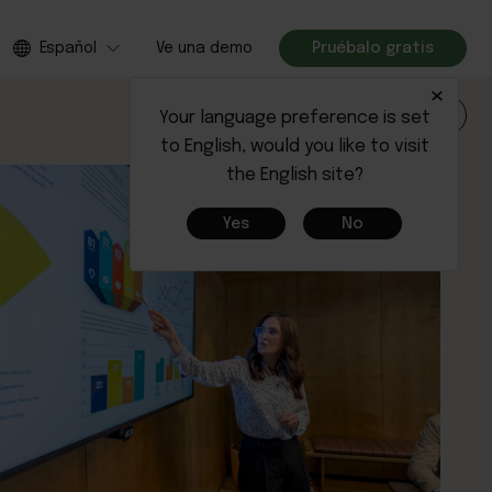
Español
Ve una demo
Pruébalo gratis
×
Iniciar sesión
Your language preference is set
to English, would you like to visit
the English site?
Yes
No