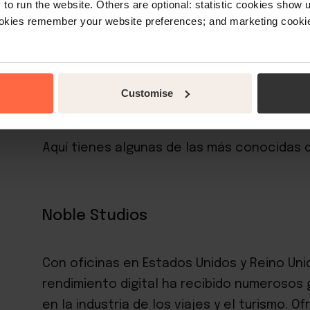
o run the website. Others are optional: statistic cookies show
ookies remember your website preferences; and marketing cookie
La clave para destacar en un mercado tan 
preferiblemente especializada en marketing
hostelería. Estas empresas conocen bien la
Customise
medida que han demostrado dar grandes re
Aquí tienes algunas de las más conocidas d
Noble Studios
Con oficinas en Estados Unidos y Reino Uni
rendimiento digital ha recibido numerosos
en la industria de los viajes y el turismo.