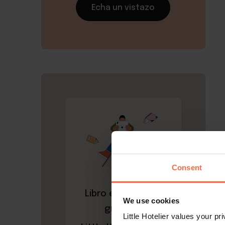
Echa un vistazo
Consent
Libro electrónico
We use cookies
gratuito
Little Hotelier values your p