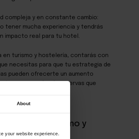
ad compleja y en constante cambio:
io tener mucha experiencia y tendrás
n impacto real para tu hotel
.
 en turismo y hostelería, contarás con
 que necesitas para que tu estrategia de
cias pueden ofrecerte un aumento
udarte a conseguir más reservas que
About
lizadas en turismo y
nce your website experience.