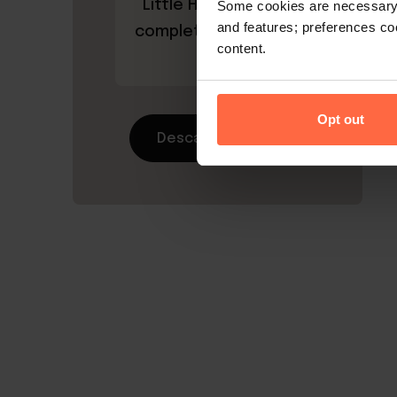
Little Hotelier: guía
Some cookies are necessary t
and features; preferences c
completa de la A a la
content.
Z
Opt out
Descargar ahora