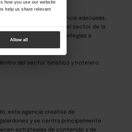
 us how you use our website
s help us share relevant
saturado es elegir la agencia adecuada,
 digital para empresas del sector de la
 industria y ofrecen estrategias a
Allow all
sultados.
entro del sector turístico y hotelero:
do, esta agencia creativa de
 galardones y se centra principalmente
 Ofrecen estrategias de contenido y de