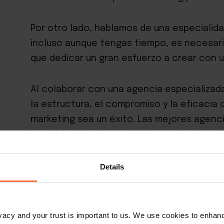
Por otro lado, hablamos de una especialid
incluso aunque tengas tiempo, es necesar
que dedicar un gran esfuerzo a crear
con u
Al colaborar con una agencia especializada
la estructura, el compromiso y la eficacia
marketing sea un éxito. Las mejores agen
increíble del retorno de la inversión al ay
nunca.
Details
Agencias populares especia
rivacy and your trust is important to us. We use cookies to enha
marketing