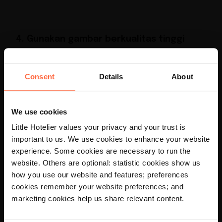
4. Gunakan gambar berkualitas tinggi
Dengan membuat profil di Trivago, Anda
Consent
Details
About
memiliki kesempatan untuk menampilkan
hotel Anda sebaik mungkin. Ambil foto
We use cookies
profesional, kemudian unggah gambar
berkualitas tinggi ke
listing
Anda di Trivago.
Little Hotelier values your privacy and your trust is
important to us. We use cookies to enhance your website
×
experience. Some cookies are necessary to run the
website. Others are optional: statistic cookies show us
Your language preference is set to
5. Gunakan
property management
how you use our website and features; preferences
English, would you like to visit the
English site?
cookies remember your website preferences; and
system
marketing cookies help us share relevant content.
Yes
No
Jika Anda berhasil menarik reservasi