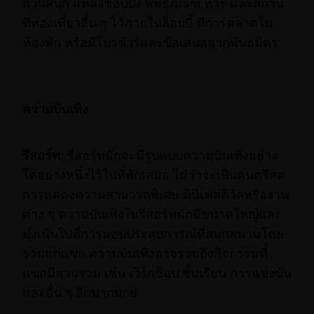
สวนสนุก แหล่งช้อปปิ้ง พิพิธภัณฑ์ ทัวร์ และสถาน
ที่ท่องเที่ยวอื่น ๆ ไว้ภายในล็อบบี้ มีการตลาดใน
ห้องพัก หรือมีโบรชัวร์และข้อเสนอจากพันธมิตร
ความบันเทิง
รีสอร์ท:
รีสอร์ทมักจะมีรูปแบบความบันเทิงอย่าง
ใดอย่างหนึ่งไว้ในที่พักเสมอ ไม่ว่าจะเป็นดนตรีสด
การแสดงความสามารถพิเศษ มินิเฟสติวัลหรืองาน
ต่าง ๆ ความบันเทิงในรีสอร์ทมักมีขนาดใหญ่และ
มุ่งเน้นไปที่การมอบประสบการณ์ที่สนุกสนานโดย
รวมแก่แขก ความบันเทิงอาจรวมถึงกิจกรรมที่
แขกมีส่วนร่วม เช่น เวิร์กช็อป ชั้นเรียน การแข่งขัน
และอื่น ๆ อีกมากมาย