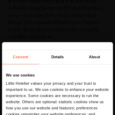
อำนวยความสะดวกมากมาย อาทิ อาหารและ
เครื่องดื่มรวมอยู่ในเรทราคาที่กำหนด รีสอร์ทแบ
บรวมฯ บางแห่งจะมีสระว่ายน้ำ สปาและศูนย์
ฟิตเนส บริการดูแลเด็กพร้อมกิจกรรม กิจกรรม
ทางน้ำ ซึ่งโดยทั่วไปแล้วทั้งหมดนี้จะรวมอยู่ใน
ราคาที่ชำระตั้งแต่แรก
รีสอร์ทเพื่อการพักผ่อนและสุขภาพ
Consent
Details
About
รีสอร์ทอื่น ๆ เลือกที่จะมุ่งเน้นไปที่ประสบการณ์
We use cookies
หรือรูปแบบเฉพาะ รีสอร์ทเพื่อการพักผ่อนหย่อนใจ
Little Hotelier values your privacy and your trust is
เป็นที่พักที่รวมงานอดิเรกและการพักผ่อนเข้าไว้
important to us. We use cookies to enhance your website
ด้วยกัน ไม่ว่าจะเป็นการเล่นกอล์ฟ การปรนนิบัติ
×
experience. Some cookies are necessary to run the
ตนเองและบริการสปา สกีและสโนว์บอร์ด สุขภาพ
website. Others are optional: statistic cookies show us
Your language preference is set to
และโยคะ ฟิตเนส และอื่น ๆ อีกมากมาย คุณมักจะ
how you use our website and features; preferences
English, would you like to visit the
พบว่ารีสอร์ทประเภทนี้ส่งเสริมสุขภาพและความ
English site?
cookies remember your website preferences; and