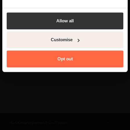
Yes
No
Allow all
Füllen Sie einfach das
Customise
Formular aus, um Zugriff
auf Ihre Vorlage zu
Opt out
erhalten.
Hotelmanagement-Software