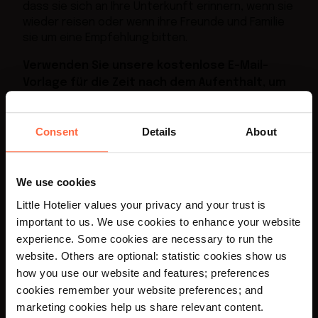
dass sie sich an Ihre Unterkunft erinnern, wenn sie
wieder reisen oder wenn ihre Freunde und Familie
sie um eine Empfehlung bitten.
Verwenden Sie unsere kostenlose E-Mail-
Vorlage für die Zeit nach dem Aufenthalt, um
Ihre Gäste zu kontaktieren und:
Consent
Details
About
Fragen Sie sie, ob sie ihren Aufenthalt
genossen haben
Bitten Sie sie darum, eine Bewertung zu
We use cookies
hinterlassen
Little Hotelier values your privacy and your trust is
Erinnern Sie sie daran, Ihre Unterkunft in ihren
important to us. We use cookies to enhance your website
Social Media-Beiträgen zu taggen
experience. Some cookies are necessary to run the
×
Lassen Sie sie wissen, dass sie immer wieder
website. Others are optional: statistic cookies show us
willkommen sind
Your language preference is set to English,
how you use our website and features; preferences
would you like to visit the English site?
cookies remember your website preferences; and
Füllen Sie einfach das Formular aus, um Zugriff
marketing cookies help us share relevant content.
auf Ihre Vorlage zu erhalten.