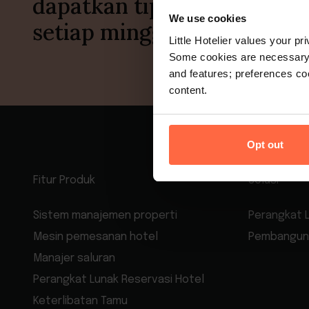
dapatkan tips dan wawasan
We use cookies
setiap minggu.
Little Hotelier values your p
Some cookies are necessary t
and features; preferences c
content.
Opt out
Fitur Produk
Solusi
Sistem manajemen properti
Perangkat 
Mesin pemesanan hotel
Pembangun 
Manajer saluran
Perangkat Lunak Reservasi Hotel
Keterlibatan Tamu