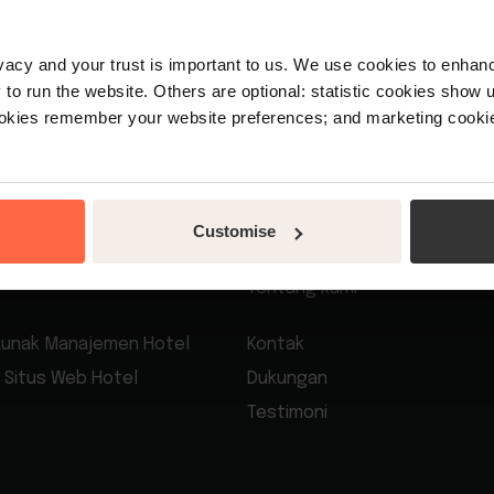
 pengelolaan properti
rivacy and your trust is important to us. We use cookies to enha
o run the website. Others are optional: statistic cookies show
ookies remember your website preferences; and marketing cookie
Customise
Tentang kami
Lunak Manajemen Hotel
Kontak
Situs Web Hotel
Dukungan
Testimoni