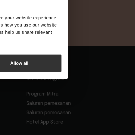
Daftar hari ini
nce your website experience.
 us how you use our website
s help us share relevant
Allow all
Mitra & Integrasi
Program Mitra
Saluran pemesanan
Saluran pemesanan
Hotel App Store