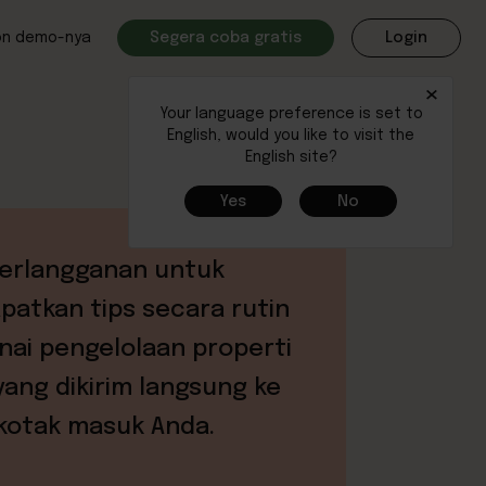
on demo-nya
Segera coba gratis
Login
×
Your language preference is set to
English, would you like to visit the
English site?
Yes
No
erlangganan untuk
atkan tips secara rutin
ai pengelolaan properti
yang dikirim langsung ke
kotak masuk Anda.