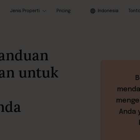
Jenis Properti
Pricing
Indonesia
Tont
anduan
an untuk
B
mendap
mengen
nda
Anda 