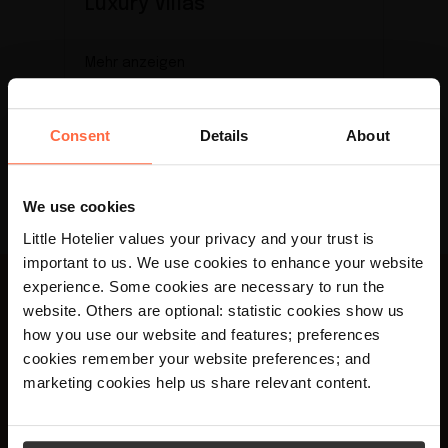
Luxury Villas
Mehr anzeigen
Consent
Details
About
We use cookies
Little Hotelier values your privacy and your trust is
important to us. We use cookies to enhance your website
experience. Some cookies are necessary to run the
×
website. Others are optional: statistic cookies show us
Your language preference is set to English,
how you use our website and features; preferences
Erhalten auch Sie wie
would you like to visit the English site?
cookies remember your website preferences; and
bereits mehr als 20.000
marketing cookies help us share relevant content.
Yes
No
Hoteliers wöchentlich